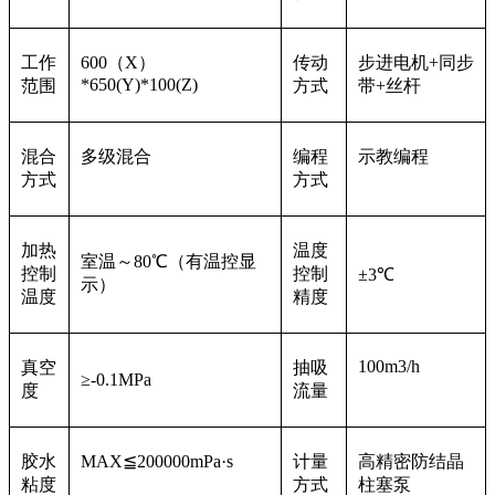
工作
600（X）
传动
步进电机+同步
*650(Y)*100(Z)
范围
方式
带+丝杆
混合
多级混合
编程
示教编程
方式
方式
加热
温度
室温～80℃（有温控显
控制
控制
±3℃
示）
温度
精度
100m3/h
真空
抽吸
≥-0.1MPa
度
流量
胶水
MAX≦200000mPa·s
计量
高精密防结晶
粘度
方式
柱塞泵