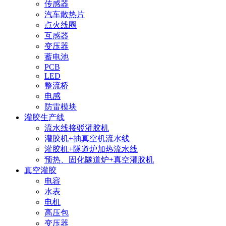
传感器
汽车散热片
点火线圈
互感器
变压器
蓄电池
PCB
LED
整流桥
电感
防雷模块
灌胶生产线
流水线接驳灌胶机
灌胶机+抽真空机流水线
灌胶机+隧道炉加热流水线
预热、固化隧道炉+真空灌胶机
真空灌胶
电容
水表
电机
高压包
变压器