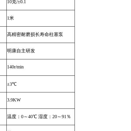
10克/±0.1
1米
高精密耐磨损长寿命柱塞泵
明康自主研发
140r/min
±3℃
3.9KW
温度：0～40℃ 湿度：20～91％