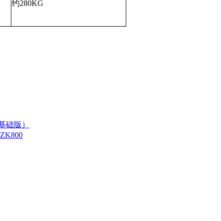
约280KG
（基础版）
K800