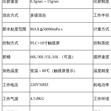
出胶速度
0.3g/sec～15g/sec
出胶精度
混合方式
多级混合
工作半径
胶水粘度范围
MAX≦50000mPa·s
计量方式
控制方式
PLC+10寸触摸屏
控制系统
胶桶
60L/30L/15L/10L （可选）
搅拌速度
加热温度
室温～80℃（触摸屏显示）
温度精度
220V50HZ
工作电压
耗电功率
4.5-8KG
工作气源
工作环境